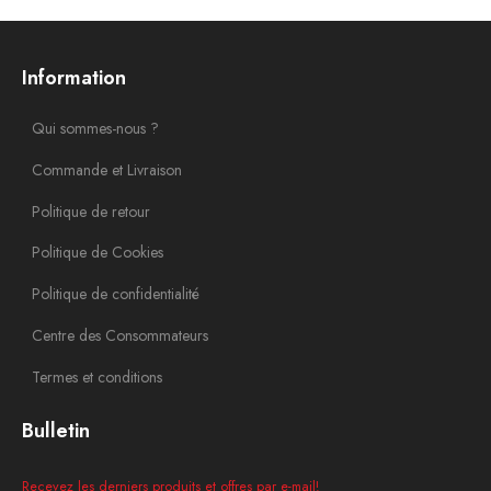
Information
Qui sommes-nous ?
Commande et Livraison
Politique de retour
Politique de Cookies
Politique de confidentialité
Centre des Consommateurs
Termes et conditions
Bulletin
Recevez les derniers produits et offres par e-mail!