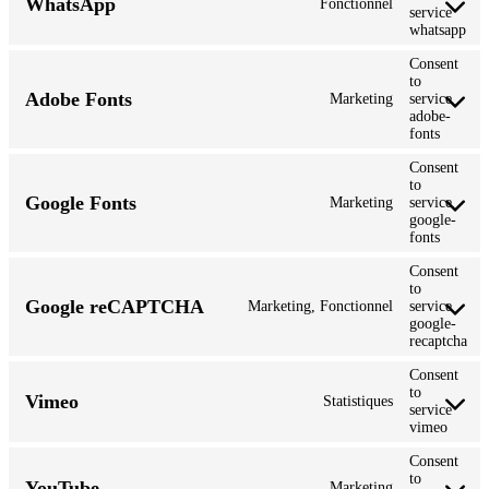
WhatsApp
Fonctionnel
service
whatsapp
Consent
to
Adobe Fonts
Marketing
service
adobe-
fonts
Consent
to
Google Fonts
Marketing
service
google-
fonts
Consent
to
Google reCAPTCHA
Marketing, Fonctionnel
service
google-
recaptcha
Consent
to
Vimeo
Statistiques
service
vimeo
Consent
to
YouTube
Marketing