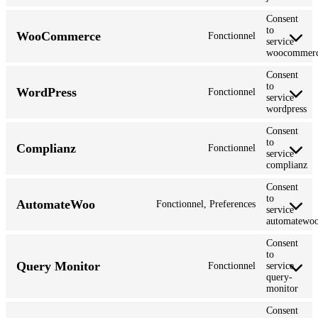
Consent
to
WooCommerce
Fonctionnel
service
woocommer
Consent
to
WordPress
Fonctionnel
service
wordpress
Consent
to
Complianz
Fonctionnel
service
complianz
Consent
to
AutomateWoo
Fonctionnel, Preferences
service
automatewo
Consent
to
Query Monitor
Fonctionnel
service
query-
monitor
Consent