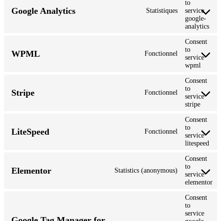
to
Google Analytics
Statistiques
service
google-
analytics
Consent
to
WPML
Fonctionnel
service
wpml
Consent
to
Stripe
Fonctionnel
service
stripe
Consent
to
LiteSpeed
Fonctionnel
service
litespeed
Consent
to
Elementor
Statistics (anonymous)
service
elementor
Consent
to
service
Google Tag Manager for