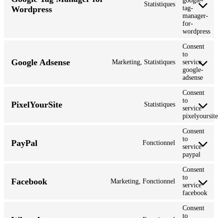
google-
Statistiques
Wordpress
tag-
manager-
for-
wordpress
Consent
to
Google Adsense
Marketing, Statistiques
service
google-
adsense
Consent
to
PixelYourSite
Statistiques
service
pixelyoursite
Consent
to
PayPal
Fonctionnel
service
paypal
Consent
to
Facebook
Marketing, Fonctionnel
service
facebook
Consent
to