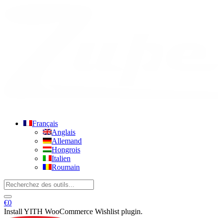
WhatsApp
Français
Anglais
Allemand
Hongrois
Italien
Roumain
€
0
Install YITH WooCommerce Wishlist plugin.