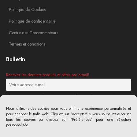
Politique de Cookies
Politique de confidentialité
Centre des Consommateurs
Termes et conditions
Bulletin
Recevez les derniers produits et offres par e-mail!
En envoyant vos données, vous certifiez avoir lu et accepté notre
Politique de Confidentialité
Nous utilisons des cookies pour vous offrir une expérience personnalisée et
pour analyser le trafic web. Cliquez sur "Accepter" si vous souhaitez autoriser
tous les cookies ou cliquez sur "Préférences" pour une sélection
personnalisée.